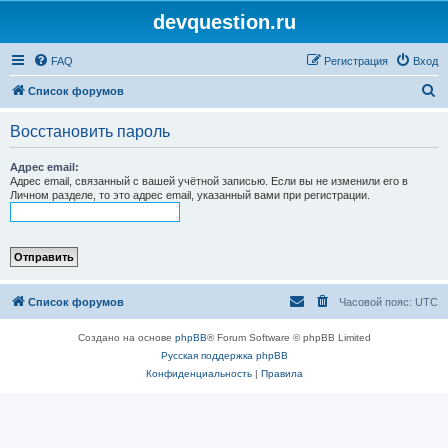
devquestion.ru
FAQ
Регистрация
Вход
П
Список форумов
о
Восстановить пароль
и
с
Адрес email:
Адрес email, связанный с вашей учётной записью. Если вы не изменили его в
к
Личном разделе, то это адрес email, указанный вами при регистрации.
Список форумов
Часовой пояс:
UTC
Создано на основе
phpBB
® Forum Software © phpBB Limited
Русская поддержка phpBB
Конфиденциальность
|
Правила