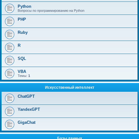
Python
Вопросы по программированию на Python
PHP
Ruby
R
SQL
VBA
Темы:
1
Искусственный интеллект
ChatGPT
YandexGPT
GigaChat
Базы данных