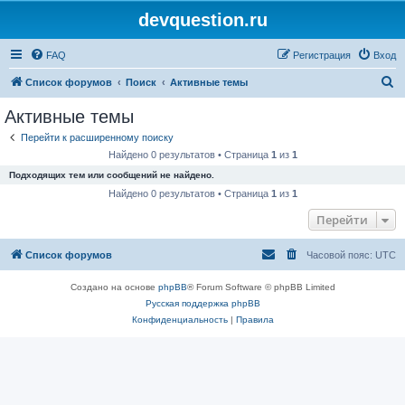
devquestion.ru
FAQ
Регистрация
Вход
П
Список форумов
Поиск
Активные темы
о
Активные темы
и
Перейти к расширенному поиску
с
Найдено 0 результатов • Страница
1
из
1
к
Подходящих тем или сообщений не найдено.
Найдено 0 результатов • Страница
1
из
1
Перейти
Список форумов
Часовой пояс:
UTC
Создано на основе
phpBB
® Forum Software © phpBB Limited
Русская поддержка phpBB
Конфиденциальность
|
Правила