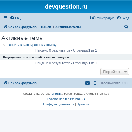
devquestion.ru
FAQ
Регистрация
Вход
П
Список форумов
Поиск
Активные темы
о
Активные темы
и
Перейти к расширенному поиску
с
Найдено 0 результатов • Страница
1
из
1
к
Подходящих тем или сообщений не найдено.
Найдено 0 результатов • Страница
1
из
1
Перейти
Список форумов
Часовой пояс:
UTC
Создано на основе
phpBB
® Forum Software © phpBB Limited
Русская поддержка phpBB
Конфиденциальность
|
Правила