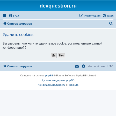
devquestion.ru
FAQ
Регистрация
Вход
П
Список форумов
о
Удалить cookies
и
с
Вы уверены, что хотите удалить все cookie, установленные данной
конференцией?
к
Список форумов
Часовой пояс:
UTC
Создано на основе
phpBB
® Forum Software © phpBB Limited
Русская поддержка phpBB
Конфиденциальность
|
Правила