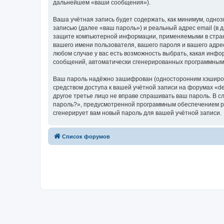
дальнейшем «ваши сообщения»).
Ваша учётная запись будет содержать, как минимум, одн
записью (далее «ваш пароль») и реальный адрес email (в
защите компьютерной информации, применяемыми в стране
вашего имени пользователя, вашего пароля и вашего адрес
любом случае у вас есть возможность выбрать, какая инфо
сообщений, автоматически сгенерированных программным
Ваш пароль надёжно зашифрован (односторонним хэширован
средством доступа к вашей учётной записи на форумах «devq
другое третье лицо не вправе спрашивать ваш пароль. В с
пароль?», предусмотренной программным обеспечением ph
сгенерирует вам новый пароль для вашей учётной записи.
Список форумов