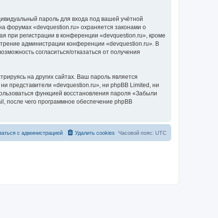
дивидуальный пароль для входа под вашей учётной
на форумах «devquestion.ru» охраняется законами о
 при регистрации в конференции «devquestion.ru», кроме
мотрение администрации конференции «devquestion.ru». В
 возможность согласиться/отказаться от получения
рируясь на других сайтах. Ваш пароль является
ни представители «devquestion.ru», ни phpBB Limited, ни
спользоваться функцией восстановления пароля «Забыли
l, после чего программное обеспечение phpBB
заться с администрацией
Удалить cookies
Часовой пояс:
UTC