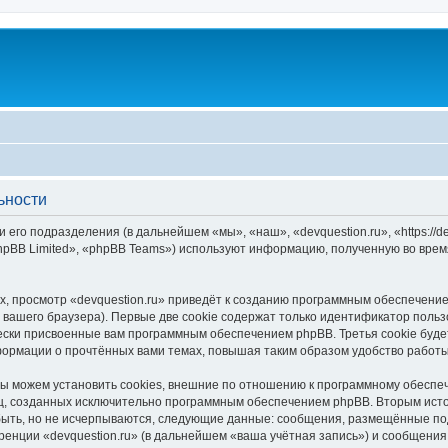
ьности
 его подразделения (в дальнейшем «мы», «наш», «devquestion.ru», «https://d
pBB Limited», «phpBB Teams») используют информацию, полученную во врем
, просмотр «devquestion.ru» приведёт к созданию программным обеспечение
вашего браузера). Первые две cookie содержат только идентификатор польз
чески присвоенные вам программным обеспечением phpBB. Третья cookie буд
нформации о прочтённых вами темах, повышая таким образом удобство работ
мы можем установить cookies, внешние по отношению к программному обеспеч
иц, созданных исключительно программным обеспечением phpBB. Вторым ис
быть, но не исчерпываются, следующие данные: сообщения, размещённые по
ренции «devquestion.ru» (в дальнейшем «ваша учётная запись») и сообщения