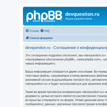
devquestion.ru
Форум разработчиков
Ссылки
FAQ
Список форумов
devquestion.ru - Соглашение о конфиденциал
Это соглашение подробно объясняет, как «devquestion.ru» и
«программное обеспечение phpBB», «www.phpbb.com», «ph
«ваша информация»).
Ваша информация собирается двумя способами. Во-первых
текстовые файлы, загружаемые в папку временных файлов 
анонимной сессии (в дальнейшем «session-id»), автомати
«devquestion.ru» и будет использоваться для хранения и
Также во время просмотра конференции «devquestion.ru» 
документа, целью которого является рассмотрение стран
которые вы отправляете на форум. Этими данными могут 
сообщения»), данные, указанные при регистрации в конфе