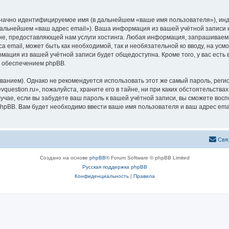
означно идентифицируемое имя (в дальнейшем «ваше имя пользователя»), ин
 дальнейшем «ваш адрес email»). Ваша информация из вашей учётной записи 
, предоставляющей нам услуги хостинга. Любая информация, запрашиваемая
а email, может быть как необходимой, так и необязательной ко вводу, на ус
рмация из вашей учётной записи будет общедоступна. Кроме того, у вас есть
 обеспечением phpBB.
ием). Однако не рекомендуется использовать этот же самый пароль, регист
uestion.ru», пожалуйста, храните его в тайне, ни при каких обстоятельствах 
лучае, если вы забудете ваш пароль к вашей учётной записи, вы сможете во
pBB. Вам будет необходимо ввести ваше имя пользователя и ваш адрес emai
Свя
Создано на основе
phpBB
® Forum Software © phpBB Limited
Русская поддержка phpBB
Конфиденциальность
|
Правила