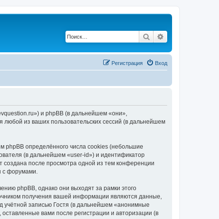
Поиск
Расширенный по
Регистрация
Вход
evquestion.ru») и phpBB (в дальнейшем «они»,
я любой из ваших пользовательских сессий (в дальнейшем
м phpBB определённого числа cookies (небольшие
ователя (в дальнейшем «user-id») и идентификатор
ет создана после просмотра одной из тем конференции
ы с форумами.
ению phpBB, однако они выходят за рамки этого
точником получения вашей информации являются данные,
д учётной записью Гостя (в дальнейшем «анонимные
, оставленные вами после регистрации и авторизации (в