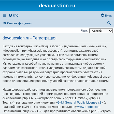
devquestion.ru
FAQ
Вход
П
Список форумов
о
Язык:
и
devquestion.ru - Регистрация
с
Заходя на конференцию «devquestion.ru» (в дальнейшем «мы», «наш»,
к
«devquestion.ru», «https://devquestion.ru»), вы подтверждаете своё
согласие со следующими условиями. Если вы не согласны с ними,
пожалуйста, не заходите и не пользуйтесь форумами «devquestion.ru».
Мы оставляем за собой право изменять эти правила в любое время и
сделаем всё возможное, чтобы уведомить вас об этом, однако с вашей
стороны было бы разумным регулярно просматривать этот текст на
предмет изменений, так как использование конференции «devquestion.ru»
после обновления/исправления условий означает ваше согласие с ними.
Наши форумы работают под управлением программного обеспечения
для создания конференций phpBB (в дальнейшем «они», «программное
обеспечение phpBB», «www.phpbb.com», «phpBB Limited», «phpBB
Teams»), выпущенного по лицензии «
GNU General Public License v2
» (в
дальнейшем «GPL»). Скачать его можно по адресу
www.phpbb.com
.
Ограничения лицензии GPL для программного обеспечения phpBB строго