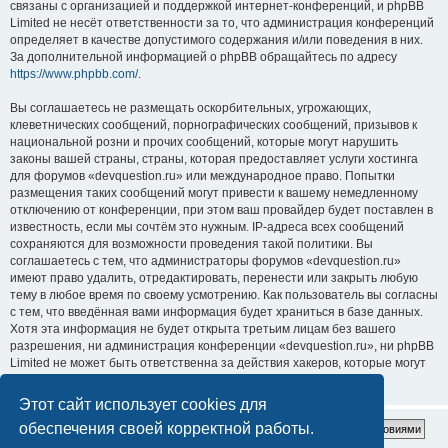
связаны с организацией и поддержкой интернет-конференций, и phpBB
Limited не несёт ответственности за то, что администрация конференций
определяет в качестве допустимого содержания и/или поведения в них.
За дополнительной информацией о phpBB обращайтесь по адресу
https://www.phpbb.com/
.
Вы соглашаетесь не размещать оскорбительных, угрожающих,
клеветнических сообщений, порнографических сообщений, призывов к
национальной розни и прочих сообщений, которые могут нарушить
законы вашей страны, страны, которая предоставляет услуги хостинга
для форумов «devquestion.ru» или международное право. Попытки
размещения таких сообщений могут привести к вашему немедленному
отключению от конференции, при этом ваш провайдер будет поставлен в
известность, если мы сочтём это нужным. IP-адреса всех сообщений
сохраняются для возможности проведения такой политики. Вы
соглашаетесь с тем, что администраторы форумов «devquestion.ru»
имеют право удалить, отредактировать, перенести или закрыть любую
тему в любое время по своему усмотрению. Как пользователь вы согласны
с тем, что введённая вами информация будет храниться в базе данных.
Хотя эта информация не будет открыта третьим лицам без вашего
разрешения, ни администрация конференции «devquestion.ru», ни phpBB
Limited не может быть ответственна за действия хакеров, которые могут
привести к несанкционированному доступу к ней.
Этот сайт использует cookies для
обеспечения своей корректной работы.