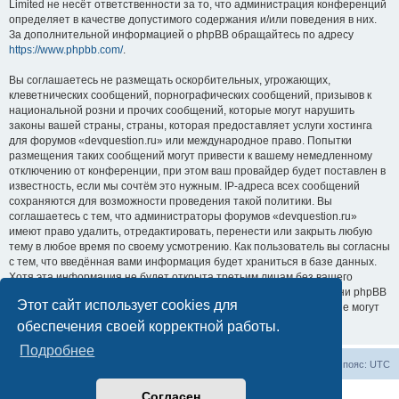
Limited не несёт ответственности за то, что администрация конференций
определяет в качестве допустимого содержания и/или поведения в них.
За дополнительной информацией о phpBB обращайтесь по адресу
https://www.phpbb.com/
.
Вы соглашаетесь не размещать оскорбительных, угрожающих,
клеветнических сообщений, порнографических сообщений, призывов к
национальной розни и прочих сообщений, которые могут нарушить
законы вашей страны, страны, которая предоставляет услуги хостинга
для форумов «devquestion.ru» или международное право. Попытки
размещения таких сообщений могут привести к вашему немедленному
отключению от конференции, при этом ваш провайдер будет поставлен в
известность, если мы сочтём это нужным. IP-адреса всех сообщений
сохраняются для возможности проведения такой политики. Вы
соглашаетесь с тем, что администраторы форумов «devquestion.ru»
имеют право удалить, отредактировать, перенести или закрыть любую
тему в любое время по своему усмотрению. Как пользователь вы согласны
с тем, что введённая вами информация будет храниться в базе данных.
Хотя эта информация не будет открыта третьим лицам без вашего
разрешения, ни администрация конференции «devquestion.ru», ни phpBB
Этот сайт использует cookies для
Limited не может быть ответственна за действия хакеров, которые могут
привести к несанкционированному доступу к ней.
обеспечения своей корректной работы.
Подробнее
Список форумов
Часовой пояс:
UTC
Согласен
Создано на основе
phpBB
® Forum Software © phpBB Limited