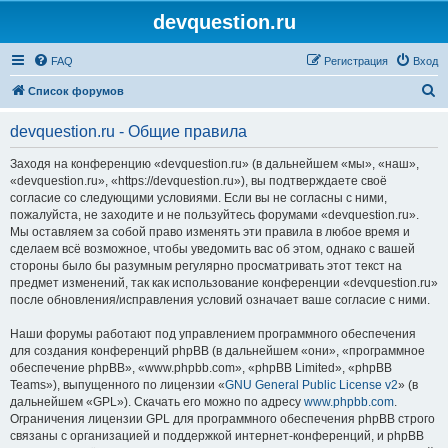
devquestion.ru
FAQ
Регистрация
Вход
П
Список форумов
о
devquestion.ru - Общие правила
и
с
Заходя на конференцию «devquestion.ru» (в дальнейшем «мы», «наш»,
«devquestion.ru», «https://devquestion.ru»), вы подтверждаете своё
к
согласие со следующими условиями. Если вы не согласны с ними,
пожалуйста, не заходите и не пользуйтесь форумами «devquestion.ru».
Мы оставляем за собой право изменять эти правила в любое время и
сделаем всё возможное, чтобы уведомить вас об этом, однако с вашей
стороны было бы разумным регулярно просматривать этот текст на
предмет изменений, так как использование конференции «devquestion.ru»
после обновления/исправления условий означает ваше согласие с ними.
Наши форумы работают под управлением программного обеспечения
для создания конференций phpBB (в дальнейшем «они», «программное
обеспечение phpBB», «www.phpbb.com», «phpBB Limited», «phpBB
Teams»), выпущенного по лицензии «
GNU General Public License v2
» (в
дальнейшем «GPL»). Скачать его можно по адресу
www.phpbb.com
.
Ограничения лицензии GPL для программного обеспечения phpBB строго
связаны с организацией и поддержкой интернет-конференций, и phpBB