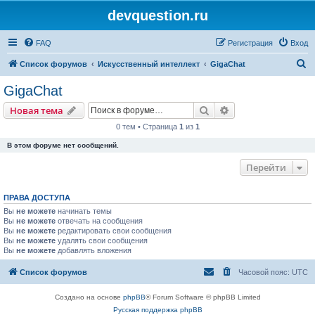
devquestion.ru
FAQ
Регистрация
Вход
П
Список форумов
Искусственный интеллект
GigaChat
о
GigaChat
и
Поиск
Расширенный пои
Новая тема
с
0 тем • Страница
1
из
1
к
В этом форуме нет сообщений.
Перейти
ПРАВА ДОСТУПА
Вы
не можете
начинать темы
Вы
не можете
отвечать на сообщения
Вы
не можете
редактировать свои сообщения
Вы
не можете
удалять свои сообщения
Вы
не можете
добавлять вложения
Список форумов
Часовой пояс:
UTC
Создано на основе
phpBB
® Forum Software © phpBB Limited
Русская поддержка phpBB