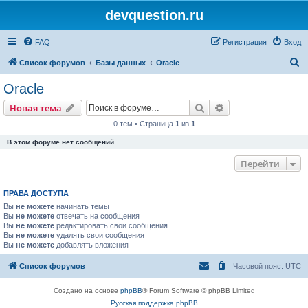
devquestion.ru
FAQ
Регистрация
Вход
П
Список форумов
Базы данных
Oracle
о
Oracle
и
Поиск
Расширенный пои
Новая тема
с
0 тем • Страница
1
из
1
к
В этом форуме нет сообщений.
Перейти
ПРАВА ДОСТУПА
Вы
не можете
начинать темы
Вы
не можете
отвечать на сообщения
Вы
не можете
редактировать свои сообщения
Вы
не можете
удалять свои сообщения
Вы
не можете
добавлять вложения
Список форумов
Часовой пояс:
UTC
Создано на основе
phpBB
® Forum Software © phpBB Limited
Русская поддержка phpBB