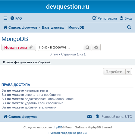
devquestion.ru
FAQ
Регистрация
Вход
П
Список форумов
Базы данных
MongoDB
о
MongoDB
и
Поиск
Расширенный пои
Новая тема
с
0 тем • Страница
1
из
1
к
В этом форуме нет сообщений.
Перейти
ПРАВА ДОСТУПА
Вы
не можете
начинать темы
Вы
не можете
отвечать на сообщения
Вы
не можете
редактировать свои сообщения
Вы
не можете
удалять свои сообщения
Вы
не можете
добавлять вложения
Список форумов
Часовой пояс:
UTC
Создано на основе
phpBB
® Forum Software © phpBB Limited
Русская поддержка phpBB